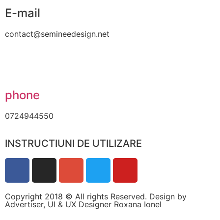
pentru ca
E-mail
site-ul web
să
contact@semineedesign.net
funcționeze.
Statistici
Pentru a
phone
îmbunătăți
funcționalitatea
și structura
0724944550
site-ului web,
în ​​funcție de
modul în care
INSTRUCTIUNI DE UTILIZARE
este utilizat
site-ul.
Experienţă
Copyright 2018 © All rights Reserved. Design by
Advertiser, UI & UX Designer Roxana Ionel
Pentru ca site-
ul nostru să