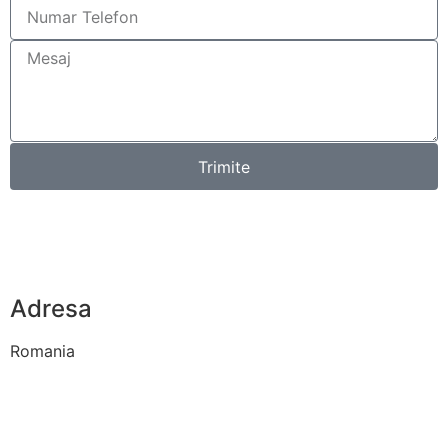
Trimite
Adresa
Necesar
Aceste
Romania
cookie-uri
nu sunt
opționale.
Sunt
necesare