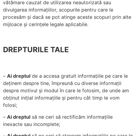
vătămare cauzat de utilizarea neautorizată sau
divulgarea informațiilor, scopurile pentru care le
procesăm și dacă se pot atinge aceste scopuri prin alte
mijloace și cerințele legale aplicabile.
DREPTURILE TALE
–
Ai dreptul
de a accesa gratuit informațiile pe care le
deținem despre tine, împreună cu diverse informații
despre motivul și modul în care le folosim, de unde am
obținut inițial informațiile și pentru cât timp le vom
folosi;
–
Ai dreptul
să ne ceri să rectificăm informațiile
inexacte sau incomplete;
–
Ai dreptul
să ne ceri să ștergem informațiile pe care le