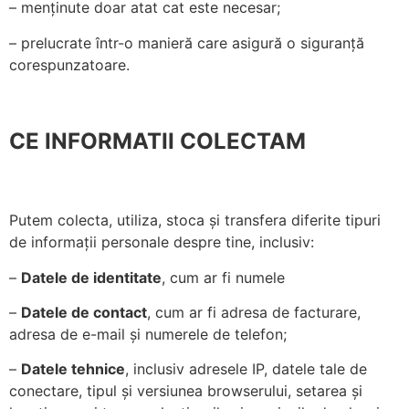
– menținute doar atat cat este necesar;
funcționeze cât
mai bine posibil
– prelucrate într-o manieră care asigură o siguranță
în timpul vizitei
corespunzatoare.
dumneavoastră.
Dacă refuzați
aceste cookie-
uri, unele
CE INFORMATII COLECTAM
funcționalități
vor dispărea de
pe site.
Putem colecta, utiliza, stoca și transfera diferite tipuri
Marketing
de informații personale despre tine, inclusiv:
Împărtășindu-vă
interesele și
–
Datele de identitate
, cum ar fi numele
comportamentul
pe măsură ce
–
Datele de contact
, cum ar fi adresa de facturare,
vizitați site-ul
adresa de e-mail și numerele de telefon;
nostru, creșteți
șansa de a
–
Datele tehnice
, inclusiv adresele IP, datele tale de
vedea conținut
conectare, tipul și versiunea browserului, setarea și
și oferte