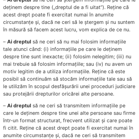
deținem despre tine („dreptul de a fi uitat”). Reține că
acest drept poate fi exercitat numai în anumite
circumstanțe și, dacă ne ceri să le ștergem și nu suntem
în măsură să facem acest lucru, vom explica de ce nu.
–
Ai dreptul
să ne ceri să nu mai folosim informațiile
tale atunci când: (i) informațiile pe care le deținem
despre tine sunt inexacte; (ii) folosim nelegitim; (iii) nu
mai trebuie să folosim informațiile; sau (iv) nu avem un
motiv legitim de a utiliza informațiile. Reține că este
posibil să continuăm să stocăm informațiile tale sau să
le utilizăm în scopul desfășurării unei proceduri judiciare
sau protejării drepturilor oricărei alte persoane.
–
Ai dreptul
să ne ceri să transmitem informațiile pe
care le deținem despre tine unei alte persoane sau firme
într-un format structurat, frecvent utilizat și care poate
fi citit. Reține că acest drept poate fi exercitat numai în
anumite circumstanțe și, dacă ne ceri să transmitem