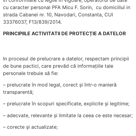
pentru ca
cu caracter personal PFA Micu F. Sorin, cu domiciliul in
site-ul web
strada Cabanei nr. 10, Navodari, Constanta, CUI
să
33376037, F13/839/2014.
funcționeze.
PRINCIPIILE ACTIVITATII DE PROTECȚIE A DATELOR
Statistici
Pentru a
îmbunătăți
In procesul de prelucrare a datelor, respectam principii
funcționalitatea
de bune pactici, care prevăd că informațiile tale
și structura
personale trebuie să fie:
site-ului web,
în ​​funcție de
– prelucrate în mod legal, corect și într-o manieră
modul în care
transparentă;
este utilizat
site-ul.
– prelucrate în scopuri specificate, explicite și legitime;
– adecvate, relevante și limitate la ceea ce este necesar;
Experienţă
– corecte și actualizate;
Pentru ca site-
ul nostru să