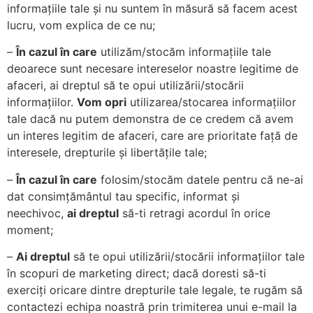
informațiile tale și nu suntem în măsură să facem acest
lucru, vom explica de ce nu;
–
În cazul în care
utilizăm/stocăm informațiile tale
deoarece sunt necesare intereselor noastre legitime de
afaceri, ai dreptul să te opui utilizării/stocării
informațiilor.
Vom opri
utilizarea/stocarea informațiilor
tale dacă nu putem demonstra de ce credem că avem
un interes legitim de afaceri, care are prioritate față de
interesele, drepturile și libertățile tale;
–
În cazul în care
folosim/stocăm datele pentru că ne-ai
dat consimțământul tau specific, informat și
neechivoc,
ai dreptul
să-ti retragi acordul în orice
moment;
–
Ai dreptul
să te opui utilizării/stocării informațiilor tale
în scopuri de marketing direct; dacă doresti să-ti
exerciți oricare dintre drepturile tale legale, te rugăm să
contactezi echipa noastră prin trimiterea unui e-mail la