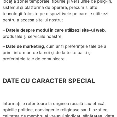
locația zonei temporale, tipurile și versiunile de plug-in,
personalizate.
sistemul și platforma de operare, precum si alte
tehnologii folosite pe dispozitivele pe care le utilizezi
pentru a accesa site-ul nostru;
–
Datele despre modul în care utilizezi site-ul web
,
produsele și serviciile noastre;
–
Date de marketing
, cum ar fi preferințele tale de a
primi informari de la noi și de la terte parti și
preferințele tale de comunicare.
DATE CU CARACTER SPECIAL
Informațiile referitoare la originea rasială sau etnică,
opiniile politice, convingerile religioase sau filozofice,
calitatea de membru al vreunui sindicat, sănătatea, viața