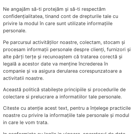
Ne angajăm să-ti protejăm și să-ti respectăm
confidențialitatea, tinand cont de drepturile tale cu
privire la modul în care sunt utilizate informațiile
personale.
Pe parcursul activităților noastre, colectam, stocam și
procesam informații personale despre clienți, furnizori și
alte părți terțe și recunoaștem că tratarea corectă și
legală a acestor date va menține încrederea în
companie și va asigura derularea corespunzatoare a
activitatii noastre.
Această politică stabilește principiile si procedurile de
colectare si prelucrare a informatiilor tale personale.
Necesar
Aceste
Citeste cu atenție acest text, pentru a înțelege practicile
cookie-uri
noastre cu privire la informațiile tale personale și modul
nu sunt
opționale.
in care le vom trata.
Sunt
In conformiate cu legile in vigoare, operatorul de date
necesare