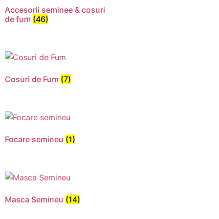
Accesorii seminee & cosuri
de fum
(46)
Cosuri de Fum
(7)
Focare semineu
(1)
Necesar
Aceste
cookie-uri
nu sunt
Masca Semineu
(14)
opționale.
Sunt
necesare