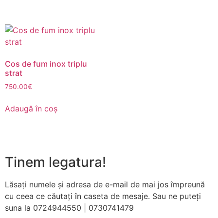
funcționeze cât
mai bine posibil
în timpul vizitei
dumneavoastră.
Dacă refuzați
aceste cookie-
uri, unele
Cos de fum inox triplu
strat
funcționalități
vor dispărea de
750.00
€
pe site.
Adaugă în coș
Marketing
Împărtășindu-vă
interesele și
comportamentul
Tinem legatura!
pe măsură ce
vizitați site-ul
Lăsați numele și adresa de e-mail de mai jos împreună
nostru, creșteți
șansa de a
cu ceea ce căutați în caseta de mesaje. Sau ne puteți
vedea conținut
suna la 0724944550 | 0730741479
și oferte