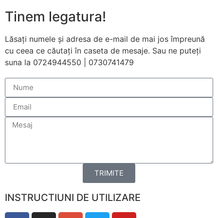
funcționeze cât
Tinem legatura!
mai bine posibil
în timpul vizitei
dumneavoastră.
Lăsați numele și adresa de e-mail de mai jos împreună
Dacă refuzați
cu ceea ce căutați în caseta de mesaje. Sau ne puteți
aceste cookie-
suna la 0724944550 | 0730741479
uri, unele
funcționalități
vor dispărea de
pe site.
Marketing
Împărtășindu-vă
interesele și
comportamentul
pe măsură ce
TRIMITE
vizitați site-ul
nostru, creșteți
șansa de a
INSTRUCTIUNI DE UTILIZARE
vedea conținut
și oferte