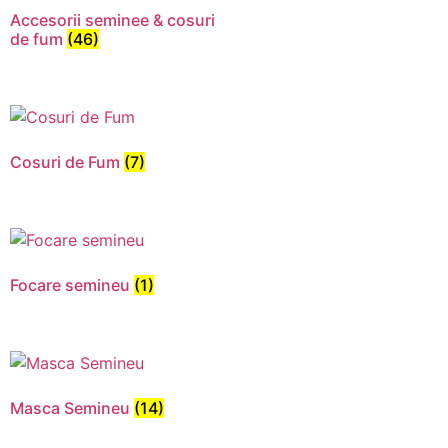
Accesorii seminee & cosuri
de fum
(46)
Cosuri de Fum
(7)
Focare semineu
(1)
Necesar
Aceste
cookie-uri
nu sunt
Masca Semineu
(14)
opționale.
Sunt
necesare