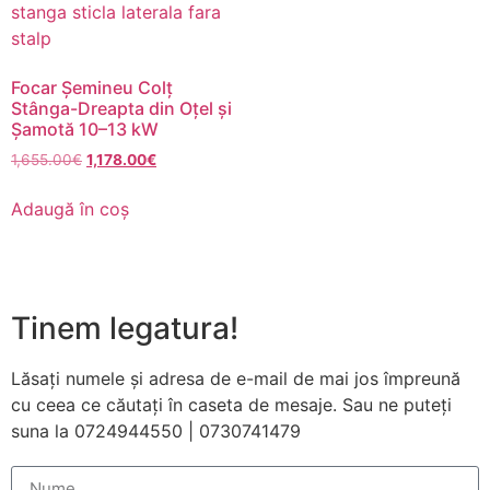
funcționeze cât
mai bine posibil
în timpul vizitei
dumneavoastră.
Focar Șemineu Colț
Dacă refuzați
Stânga-Dreapta din Oțel și
aceste cookie-
Șamotă 10–13 kW
uri, unele
1,655.00
€
1,178.00
€
funcționalități
vor dispărea de
Adaugă în coș
pe site.
Marketing
Împărtășindu-vă
Tinem legatura!
interesele și
comportamentul
pe măsură ce
Lăsați numele și adresa de e-mail de mai jos împreună
vizitați site-ul
cu ceea ce căutați în caseta de mesaje. Sau ne puteți
nostru, creșteți
suna la 0724944550 | 0730741479
șansa de a
vedea conținut
și oferte