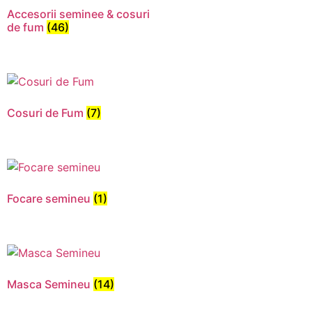
Accesorii seminee & cosuri
de fum
(46)
Cosuri de Fum
(7)
Focare semineu
(1)
Necesar
Aceste
cookie-uri
nu sunt
Masca Semineu
(14)
opționale.
Sunt
necesare