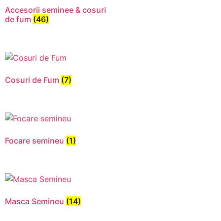
Accesorii seminee & cosuri
de fum
(46)
Cosuri de Fum
(7)
Focare semineu
(1)
Necesar
Aceste
cookie-uri
nu sunt
Masca Semineu
(14)
opționale.
Sunt
necesare