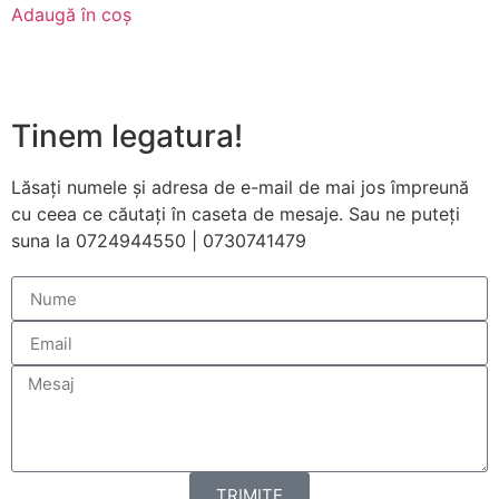
funcționeze cât
Adaugă în coș
mai bine posibil
în timpul vizitei
dumneavoastră.
Dacă refuzați
aceste cookie-
Tinem legatura!
uri, unele
funcționalități
Lăsați numele și adresa de e-mail de mai jos împreună
vor dispărea de
pe site.
cu ceea ce căutați în caseta de mesaje. Sau ne puteți
suna la 0724944550 | 0730741479
Marketing
Împărtășindu-vă
interesele și
comportamentul
pe măsură ce
vizitați site-ul
nostru, creșteți
șansa de a
vedea conținut
și oferte
TRIMITE