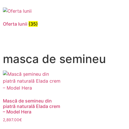
pentru ca
site-ul web
să
funcționeze.
Oferta lunii
(35)
Statistici
Pentru a
masca de semineu
îmbunătăți
funcționalitatea
și structura
site-ului web,
în ​​funcție de
modul în care
este utilizat
site-ul.
Mască de semineu din
piatră naturală Elada crem
– Model Hera
Experienţă
2,897.00
€
Pentru ca site-
ul nostru să