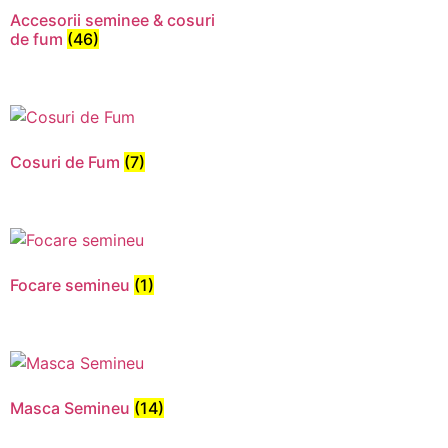
Accesorii seminee & cosuri
de fum
(46)
Cosuri de Fum
(7)
Focare semineu
(1)
Necesar
Aceste
cookie-uri
nu sunt
Masca Semineu
(14)
opționale.
Sunt
necesare