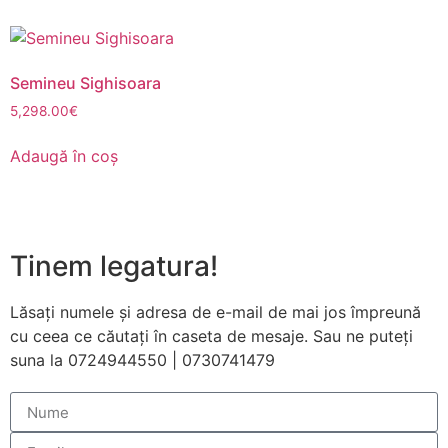
funcționeze cât
mai bine posibil
în timpul vizitei
dumneavoastră.
Semineu Sighisoara
Dacă refuzați
aceste cookie-
5,298.00
€
uri, unele
funcționalități
Adaugă în coș
vor dispărea de
pe site.
Marketing
Tinem legatura!
Împărtășindu-vă
interesele și
Lăsați numele și adresa de e-mail de mai jos împreună
comportamentul
cu ceea ce căutați în caseta de mesaje. Sau ne puteți
pe măsură ce
vizitați site-ul
suna la 0724944550 | 0730741479
nostru, creșteți
șansa de a
vedea conținut
și oferte