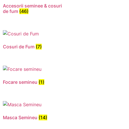
Accesorii seminee & cosuri
de fum
(46)
Cosuri de Fum
(7)
Focare semineu
(1)
Necesar
Aceste
cookie-uri
nu sunt
Masca Semineu
(14)
opționale.
Sunt
necesare