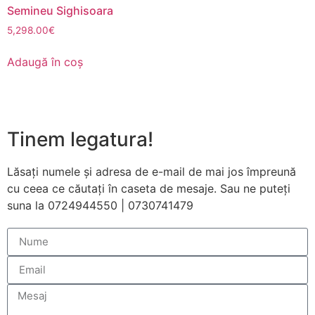
personalizate.
Semineu Sighisoara
5,298.00
€
Adaugă în coș
Tinem legatura!
Lăsați numele și adresa de e-mail de mai jos împreună
cu ceea ce căutați în caseta de mesaje. Sau ne puteți
suna la 0724944550 | 0730741479