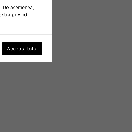
t”. De asemenea,
oastră privind
Accepta totul