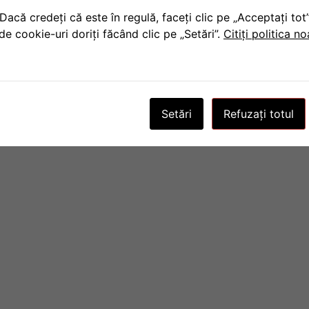
Dacă credeți că este în regulă, faceți clic pe „Acceptați to
de cookie-uri doriți făcând clic pe „Setări”.
Citiți politica n
Setări
Refuzați totul