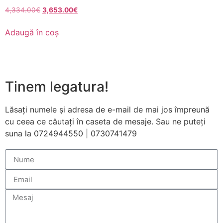
funcționeze cât
4,334.00
€
3,653.00
€
mai bine posibil
în timpul vizitei
Adaugă în coș
dumneavoastră.
Dacă refuzați
aceste cookie-
uri, unele
funcționalități
Tinem legatura!
vor dispărea de
pe site.
Lăsați numele și adresa de e-mail de mai jos împreună
cu ceea ce căutați în caseta de mesaje. Sau ne puteți
Marketing
suna la 0724944550 | 0730741479
Împărtășindu-vă
interesele și
comportamentul
pe măsură ce
vizitați site-ul
nostru, creșteți
șansa de a
vedea conținut
și oferte