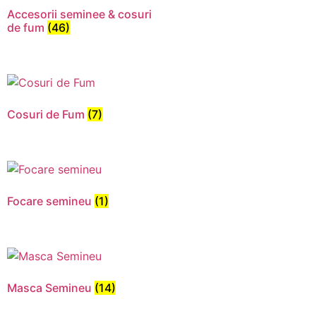
Accesorii seminee & cosuri
de fum
(46)
Cosuri de Fum
(7)
Focare semineu
(1)
Necesar
Aceste
cookie-uri
nu sunt
Masca Semineu
(14)
opționale.
Sunt
necesare