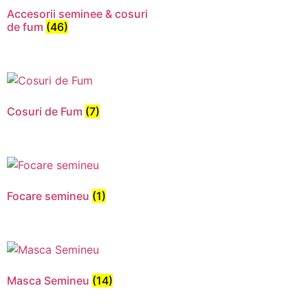
Accesorii seminee & cosuri
de fum
(46)
Cosuri de Fum
(7)
Focare semineu
(1)
Necesar
Aceste
cookie-uri
nu sunt
Masca Semineu
(14)
opționale.
Sunt
necesare