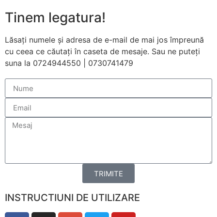
funcționeze cât
Tinem legatura!
mai bine posibil
în timpul vizitei
dumneavoastră.
Lăsați numele și adresa de e-mail de mai jos împreună
Dacă refuzați
cu ceea ce căutați în caseta de mesaje. Sau ne puteți
aceste cookie-
suna la 0724944550 | 0730741479
uri, unele
funcționalități
vor dispărea de
pe site.
Marketing
Împărtășindu-vă
interesele și
comportamentul
pe măsură ce
TRIMITE
vizitați site-ul
nostru, creșteți
șansa de a
INSTRUCTIUNI DE UTILIZARE
vedea conținut
și oferte