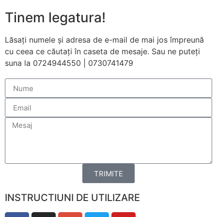
funcționeze cât
Tinem legatura!
mai bine posibil
în timpul vizitei
dumneavoastră.
Lăsați numele și adresa de e-mail de mai jos împreună
Dacă refuzați
cu ceea ce căutați în caseta de mesaje. Sau ne puteți
aceste cookie-
suna la 0724944550 | 0730741479
uri, unele
funcționalități
vor dispărea de
pe site.
Marketing
Împărtășindu-vă
interesele și
comportamentul
pe măsură ce
TRIMITE
vizitați site-ul
nostru, creșteți
șansa de a
INSTRUCTIUNI DE UTILIZARE
vedea conținut
și oferte