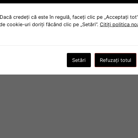
Dacă credeți că este în regulă, faceți clic pe „Acceptați to
de cookie-uri doriți făcând clic pe „Setări”.
Citiți politica n
Setări
Refuzați totul