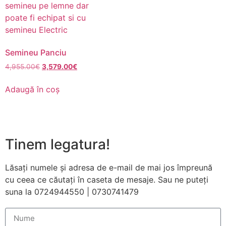
funcționeze cât
mai bine posibil
în timpul vizitei
dumneavoastră.
Dacă refuzați
Semineu Panciu
aceste cookie-
uri, unele
4,955.00
€
3,579.00
€
funcționalități
vor dispărea de
Adaugă în coș
pe site.
Marketing
Tinem legatura!
Împărtășindu-vă
interesele și
comportamentul
Lăsați numele și adresa de e-mail de mai jos împreună
pe măsură ce
cu ceea ce căutați în caseta de mesaje. Sau ne puteți
vizitați site-ul
nostru, creșteți
suna la 0724944550 | 0730741479
șansa de a
vedea conținut
și oferte