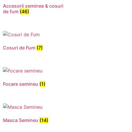
Accesorii seminee & cosuri
de fum
(46)
Cosuri de Fum
(7)
Focare semineu
(1)
Necesar
Aceste
cookie-uri
nu sunt
Masca Semineu
(14)
opționale.
Sunt
necesare