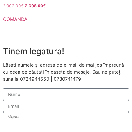
funcționeze cât
2,903.00
€
2,606.00
€
mai bine posibil
în timpul vizitei
COMANDA
dumneavoastră.
Dacă refuzați
aceste cookie-
uri, unele
funcționalități
Tinem legatura!
vor dispărea de
pe site.
Lăsați numele și adresa de e-mail de mai jos împreună
cu ceea ce căutați în caseta de mesaje. Sau ne puteți
Marketing
suna la 0724944550 | 0730741479
Împărtășindu-vă
interesele și
comportamentul
pe măsură ce
vizitați site-ul
nostru, creșteți
șansa de a
vedea conținut
și oferte