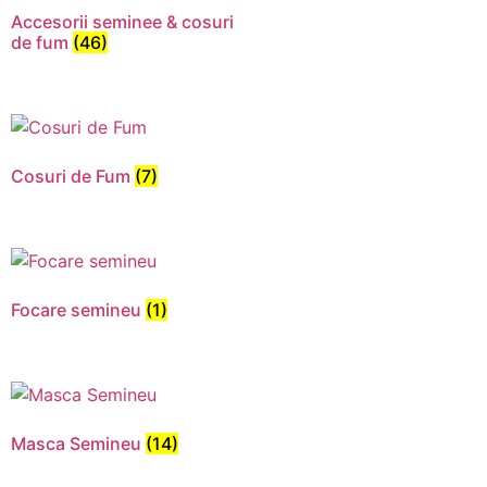
Accesorii seminee & cosuri
de fum
(46)
Cosuri de Fum
(7)
Focare semineu
(1)
Necesar
Aceste
cookie-uri
nu sunt
Masca Semineu
(14)
opționale.
Sunt
necesare