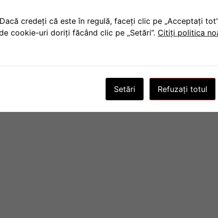
Dacă credeți că este în regulă, faceți clic pe „Acceptați to
de cookie-uri doriți făcând clic pe „Setări”.
Citiți politica n
Setări
Refuzați totul