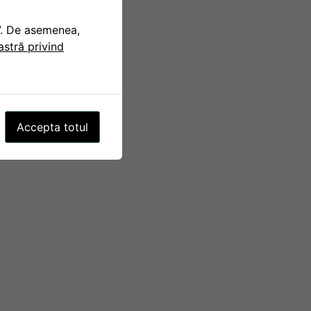
t”. De asemenea,
oastră privind
Accepta totul