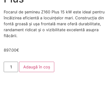
Focarul de șemineu Z160 Plus 15 kW este ideal pentru
încălzirea eficientă a locuințelor mari. Construcția din
fontă groasă și ușa frontală mare oferă durabilitate,
randament ridicat și o vizibilitate excelentă asupra
flăcării.
897.00
€
Adaugă în coș
Necesar
Aceste
cookie-uri
nu sunt
opționale.
Sunt
necesare