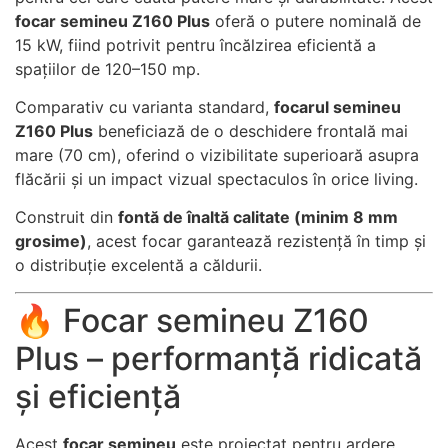
personalizate.
focar semineu Z160 Plus
oferă o putere nominală de
15 kW, fiind potrivit pentru încălzirea eficientă a
spațiilor de 120–150 mp.
Comparativ cu varianta standard,
focarul semineu
Z160 Plus
beneficiază de o deschidere frontală mai
mare (70 cm), oferind o vizibilitate superioară asupra
flăcării și un impact vizual spectaculos în orice living.
Construit din
fontă de înaltă calitate (minim 8 mm
grosime)
, acest focar garantează rezistență în timp și
o distribuție excelentă a căldurii.
🔥 Focar semineu Z160
Plus – performanță ridicată
și eficiență
Acest
focar semineu
este proiectat pentru ardere