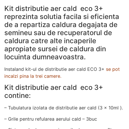
funcționeze cât
Kit distributie aer cald eco 3+
mai bine posibil
în timpul vizitei
reprezinta solutia facila si eficienta
dumneavoastră.
de a repartiza caldura degajata de
Dacă refuzați
semineu sau de recuperatorul de
aceste cookie-
uri, unele
caldura catre alte incaperile
funcționalități
apropiate sursei de caldura din
vor dispărea de
pe site.
locuinta dumneavoastra.
Instaland kit-ul de distributie aer cald ECO 3+
se pot
Marketing
incalzi pina la trei camere.
Împărtășindu-vă
Kit distributie aer cald eco 3+
interesele și
comportamentul
contine:
pe măsură ce
vizitați site-ul
– Tubulatura izolata de distributie aer cald (3 x 10ml ).
nostru, creșteți
șansa de a
– Grile pentru refularea aerului cald – 3buc
vedea conținut
și oferte