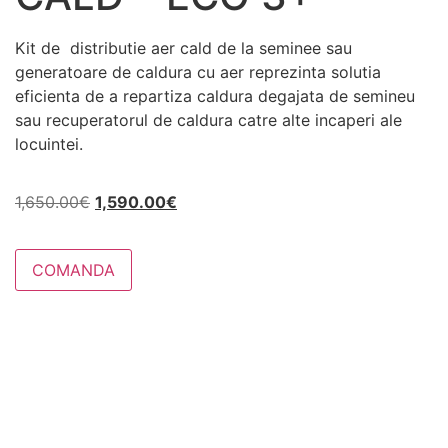
Kit de distributie aer cald de la seminee sau
generatoare de caldura cu aer reprezinta solutia
eficienta de a repartiza caldura degajata de semineu
sau recuperatorul de caldura catre alte incaperi ale
locuintei.
1,650.00
€
1,590.00
€
COMANDA
Necesar
Aceste
cookie-uri
nu sunt
opționale.
Sunt
necesare