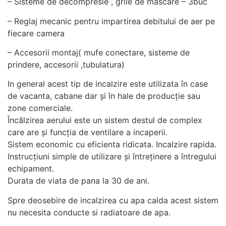
– Sisteme de decompresie , grile de mascare – 3buc
personalizate.
– Reglaj mecanic pentru impartirea debitului de aer pe
fiecare camera
– Accesorii montaj( mufe conectare, sisteme de
prindere, accesorii ,tubulatura)
In general acest tip de incalzire este utilizata în case
de vacanta, cabane dar și în hale de producție sau
zone comerciale.
Încălzirea aerului este un sistem destul de complex
care are și funcția de ventilare a incaperii.
Sistem economic cu eficienta ridicata. Incalzire rapida.
Instrucțiuni simple de utilizare și întreținere a întregului
echipament.
Durata de viata de pana la 30 de ani.
Spre deosebire de incalzirea cu apa calda acest sistem
nu necesita conducte si radiatoare de apa.