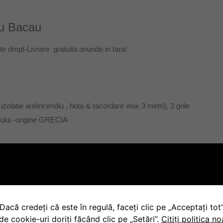
cau
drept-Livrare gratuita oriunde in tara!
olatie antiincendiu , hota & racordare inox 3 metri), 2 grile
neului -origine GRECIA
i intre 260 si 300cm;
;
Dacă credeți că este în regulă, faceți clic pe „Acceptați to
de cookie-uri doriți făcând clic pe „Setări”.
Citiți politica n