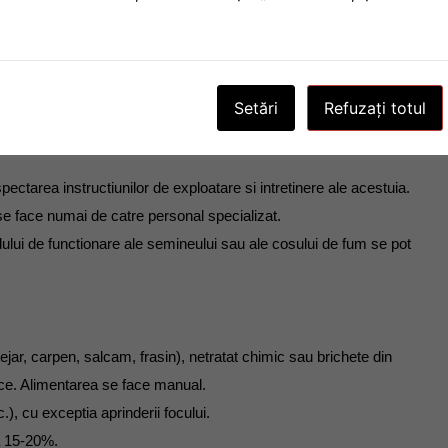
Setări
Refuzați totul
e respectarea instructiunilor de buna exploatare si intretinere a
pectarea instructiunilor de exploatare si intretinere ale acestuia.
e face numai de catre personal specializat.
ului de functionare ale semineului sau ale cosului de fum se pot
jar, carpen, salcam, frasin), netratat chimic sau brichete din
ice. Alimentarea se face manual.
.), cu exceptia aprinderii focului.
a 15-20%.