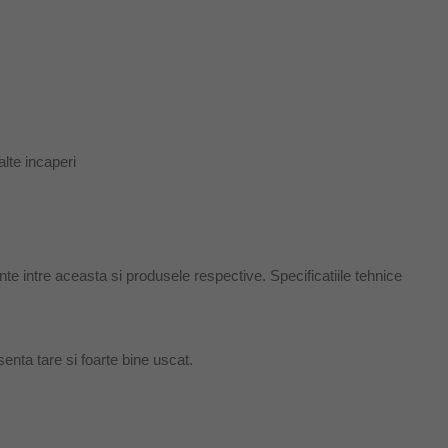
alte incaperi
ente intre aceasta si produsele respective. Specificatiile tehnice
nta tare si foarte bine uscat.