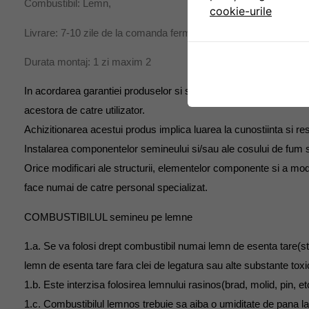
Combustibil: Lemn,
cookie-urile
Livrare: 7-10 zile de la comanda ferma
Durata montaj: 1 zi maxim 2
In acordarea garantiei produselor si serviciilor se va tine cont d
acestora de catre utilizator.
Achizitionarea acestui produs implica luarea la cunostiinta si res
Instalarea componentelor semineului si/sau ale cosului de fum s
Orice modificari ale structurii, elementelor componente si a mod
face numai de catre personal specializat.
COMBUSTIBILUL semineu pe lemne
1.a. Se va folosi drept combustibil numai lemn de esenta tare(ste
lemn de esenta tare fara clei de legatura sau alte substante tox
1.b. Este interzisa folosirea lemnului rasinos(brad, molid, pin, etc
1.c. Combustibilul lemnos trebuie sa aiba o umiditate de pana l