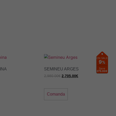
ON SALE
9
%
INA
SEMINEU ARGES
Save
275.00€
2,980.00
€
2,705.00
€
Comanda