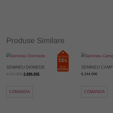
Produse Similare
ON SALE
13
%
SEMINEU DIOMEDE
Save
SEMINEU CAMP
415.00€
3,311.00
€
2,896.00
€
6,244.00
€
COMANDA
COMANDA