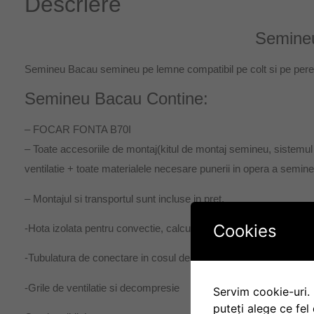
Descriere
Semineu Ba
Semineu Bacau semineu pe lemne compatibil pe colt si pe perete 
Semineu Bacau Contine:
– FOCAR FONTA B70I
– Toate accesoriile de montaj(kitul de montaj semineu, sistemul iz
ventilatie + toate materialele necesare punerii in opera a semi
– Montajul si transportul sunt incluse in pret.
Cookies
-Hota izolata pentru convectie, calculata la o inaltime a incaperi
-Tubulatura de conectare in cosul de fum + accesorii conectare
-Grile de ventilatie si decompresie
Servim cookie-uri. 
puteți alege ce fel 