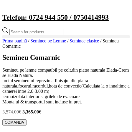
Sari
la
×
conținut
Telefon: 0724 944 550 / 0750414993
Products
search
Prima pagină
/
Seminee pe Lemne
/
Seminee clasice
/ Semineu
Comarnic
Semineu Comarnic
Semineu pe lemne compatibil pe colt,din piatra naturala Elada-Crem
se Elada Natura.
pretul semineului reprezinta finisajul din piatra
naturala,focarul,racordul,hota de convectie(Calculata la o innaltime a
camerei intre 2,6-3.00 m)
termoizolata interior si grilele de evacuare
Montajul & transportul sunt incluse in pret.
Prețul
Prețul
3,574.00
€
3,365.00
€
inițial
curent
a
este:
COMANDA
fost:
3,365.00€.