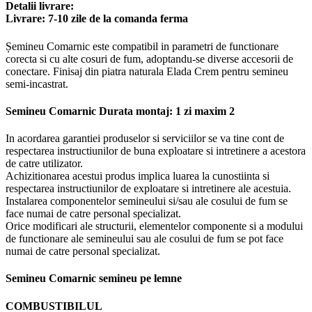
Detalii livrare:
Livrare: 7-10 zile de la comanda ferma
Marketing
Șemineu Comarnic este compatibil in parametri de functionare
Împărtășindu-vă
corecta si cu alte cosuri de fum, adoptandu-se diverse accesorii de
interesele și
conectare. Finisaj din piatra naturala Elada Crem pentru semineu
comportamentul
semi-incastrat.
pe măsură ce
vizitați site-ul
Semineu Comarnic Durata montaj: 1 zi maxim 2
nostru, creșteți
șansa de a vedea
In acordarea garantiei produselor si serviciilor se va tine cont de
conținut și
respectarea instructiunilor de buna exploatare si intretinere a acestora
oferte
de catre utilizator.
personalizate.
Achizitionarea acestui produs implica luarea la cunostiinta si
respectarea instructiunilor de exploatare si intretinere ale acestuia.
Instalarea componentelor semineului si/sau ale cosului de fum se
face numai de catre personal specializat.
Orice modificari ale structurii, elementelor componente si a modului
de functionare ale semineului sau ale cosului de fum se pot face
numai de catre personal specializat.
Semineu Comarnic semineu pe lemne
COMBUSTIBILUL