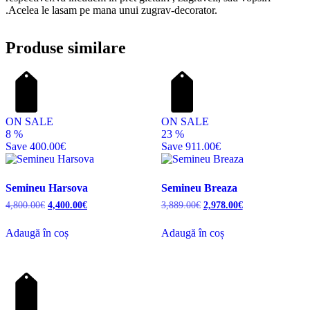
.Acelea le lasam pe mana unui zugrav-decorator.
Produse similare
ON SALE
ON SALE
8
%
23
%
Save
400.00€
Save
911.00€
Semineu Harsova
Semineu Breaza
Prețul
Prețul
Prețul
Prețul
4,800.00
€
4,400.00
€
3,889.00
€
2,978.00
€
inițial
curent
inițial
curent
a
este:
a
este:
Adaugă în coș
Adaugă în coș
fost:
4,400.00€.
fost:
2,978.00€.
4,800.00€.
3,889.00€.