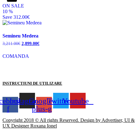
ON SALE
10
%
Save
312.00€
Semineu Medeea
Prețul
Prețul
3,211.00
€
2,899.00
€
inițial
curent
a
este:
COMANDA
fost:
2,899.00€.
3,211.00€.
INSTRUCTIUNI DE UTILIZARE
cebook-
Instagram
Google-
Twitter
Youtube
f
plus-g
Copyright 2018 © All rights Reserved. Design by Advertiser, UI &
UX Designer Roxana Ionel