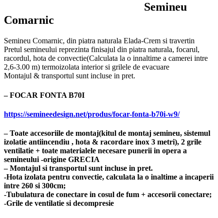
Semineu
îmbunătăți
funcționalitatea
Comarnic
și structura
site-ului web,
Semineu Comarnic, din piatra naturala Elada-Crem si travertin
în ​​funcție de
Pretul semineului reprezinta finisajul din piatra naturala, focarul,
modul în care
racordul, hota de convectie(Calculata la o innaltime a camerei intre
este utilizat
2,6-3.00 m) termoizolata interior si grilele de evacuare
site-ul.
Montajul & transportul sunt incluse in pret.
– FOCAR FONTA B70I
Experienţă
Pentru ca site-
https://semineedesign.net/produs/focar-fonta-b70i-w9/
ul nostru să
funcționeze cât
– Toate accesoriile de montaj(kitul de montaj semineu, sistemul
mai bine
izolatie antiincendiu , hota & racordare inox 3 metri), 2 grile
posibil în
ventilatie + toate materialele necesare punerii in opera a
timpul vizitei
semineului -origine GRECIA
dumneavoastră.
– Montajul si transportul sunt incluse in pret.
Dacă refuzați
-Hota izolata pentru convectie, calculata la o inaltime a incaperii
aceste cookie-
intre 260 si 300cm;
uri, unele
-Tubulatura de conectare in cosul de fum + accesorii conectare;
funcționalități
-Grile de ventilatie si decompresie
vor dispărea de
pe site.