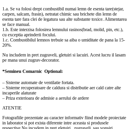
1.a. Se va folosi drept combustibil numai lemn de esenta tare(stejar,
carpen, salcam, frasin), netratat chimic sau brichete din lemn de
esenta tare fara clei de legatura sau alte substante toxice. Alimentarea
se face manual.
1.b. Este interzisa folosirea lemnului rasinos(brad, molid, pin, etc.),
cu exceptia aprinderii focului.
1.c. Combustibilul lemnos trebuie sa aiba o umiditate de pana la 15-
20%.
Nu includem in pret zugraveli, gletuiri si lacuiri. Acest lucru il lasam
pe mana unui zugrav-decorator.
*Semineu Comarnic Optional:
– Sisteme automate de ventilatie fortata.
– Sisteme recuperatoare de caldura si distributie aer cald catre alte
incaperile alaturate
– Priza exterioara de admisie a aerului de ardere
ATENTIE
Fotografiile prezentate au caracter informativ fiind modele proiectate
in laborator si pot exista diferente intre aceasta si produsele
respective.Nu incudem in pret gletuiri , zugraveli, sau vopsiri