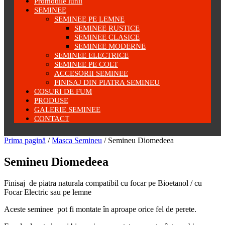
Promotiile lunii
SEMINEE
SEMINEE PE LEMNE
SEMINEE RUSTICE
SEMINEE CLASICE
SEMINEE MODERNE
SEMINEE ELECTRICE
SEMINEE PE COLT
ACCESORII SEMINEE
FINISAJ DIN PIATRA SEMINEU
COSURI DE FUM
PRODUSE
GALERIE SEMINEE
CONTACT
Prima pagină
/
Masca Semineu
/ Semineu Diomedeea
Semineu Diomedeea
Finisaj de piatra naturala compatibil cu focar pe Bioetanol / cu
Focar Electric sau pe lemne
Aceste seminee pot fi montate în aproape orice fel de perete.