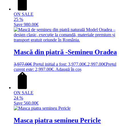
ON SALE
25
%
Save
980.00€
Mască din piatră -Semineu Oradea
3,977.00
€
Prețul inițial a fost: 3,977.00€.
2,997.00
€
Prețul
curent este: 2,997.00€.
Adaugă în coș
ON SALE
24
%
Save
560.00€
Masca piatra semineu Pericle