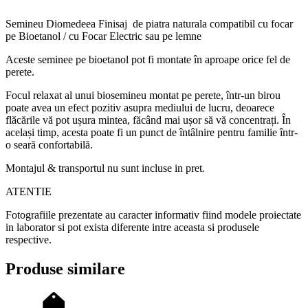
Semineu Diomedeea Finisaj de piatra naturala compatibil cu focar
pe Bioetanol / cu Focar Electric sau pe lemne
Aceste seminee pe bioetanol pot fi montate în aproape orice fel de
perete.
Focul relaxat al unui biosemineu montat pe perete, într-un birou
poate avea un efect pozitiv asupra mediului de lucru, deoarece
flăcările vă pot ușura mintea, făcând mai ușor să vă concentrați.
În
același timp, acesta poate fi un punct de întâlnire pentru familie într-
o seară confortabilă.
Montajul & transportul nu sunt incluse in pret.
ATENTIE
Fotografiile prezentate au caracter informativ fiind modele proiectate
in laborator si pot exista diferente intre aceasta si produsele
respective.
Produse similare