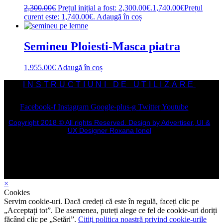
2,300.00
€
Prețul inițial a fost: 2,300.00€.
1,740.00
€
Prețul
curent este: 1,740.00€.
Adaugă în coș
Semineu Ploiesti-Masca piatra
1,955.00
€
Adaugă în coș
INSTRUCTIUNI DE UTILIZARE
Facebook-f
Instagram
Google-plus-g
Twitter
Youtube
Copyright 2018 © All rights Reserved. Design by Advertiser, UI &
UX Designer Roxana Ionel
×
Cookies
Servim cookie-uri. Dacă credeți că este în regulă, faceți clic pe
„Acceptați tot”. De asemenea, puteți alege ce fel de cookie-uri doriți
făcând clic pe „Setări”.
Citiți politica noastră privind cookie-urile