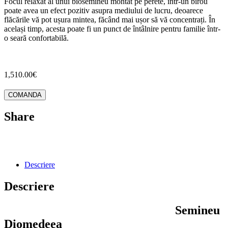
Focul relaxat al unui biosemineu montat pe perete, într-un birou
poate avea un efect pozitiv asupra mediului de lucru, deoarece
flăcările vă pot ușura mintea, făcând mai ușor să vă concentrați.
În
același timp, acesta poate fi un punct de întâlnire pentru familie într-
o seară confortabilă.
1,510.00
€
COMANDA
Share
Descriere
Descriere
Semineu
Diomedeea