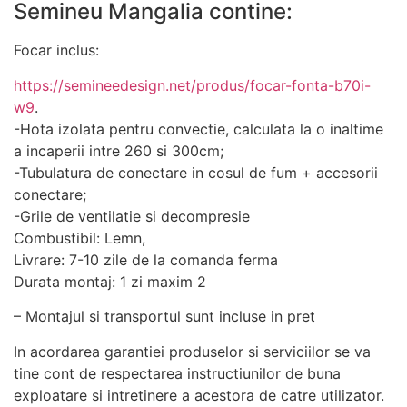
Semineu Mangalia contine:
funcționeze cât
mai bine posibil
în timpul vizitei
Focar inclus:
dumneavoastră.
Dacă refuzați
https://semineedesign.net/produs/focar-fonta-b70i-
aceste cookie-
w9
.
uri, unele
-Hota izolata pentru convectie, calculata la o inaltime
funcționalități
a incaperii intre 260 si 300cm;
vor dispărea de
-Tubulatura de conectare in cosul de fum + accesorii
pe site.
conectare;
-Grile de ventilatie si decompresie
Marketing
Combustibil: Lemn,
Împărtășindu-vă
Livrare: 7-10 zile de la comanda ferma
interesele și
Durata montaj: 1 zi maxim 2
comportamentul
pe măsură ce
– Montajul si transportul sunt incluse in pret
vizitați site-ul
nostru, creșteți
In acordarea garantiei produselor si serviciilor se va
șansa de a
tine cont de respectarea instructiunilor de buna
vedea conținut
exploatare si intretinere a acestora de catre utilizator.
și oferte