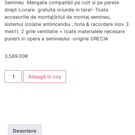
Semineu Mangalia compatibil pe colt si pe perete
drept-Livrare gratuita oriunde in tara!– Toate
accesoriile de montaj(kitul de montaj semineu,
sistemul izolatie antiincendiu , hota & racordare inox 3
metri), 2 grile ventilatie + toate materialele necesare
punerii in opera a semineului -origine GRECIA
3,589.00
€
Adaugă în coș
Necesar
Aceste
cookie-uri
nu sunt
opționale.
Sunt
Descriere
necesare