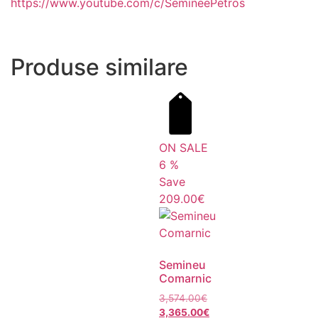
https://www.youtube.com/c/SemineePetros
Produse similare
ON SALE
6
%
Save
209.00€
Semineu
Comarnic
3,574.00
€
3,365.00
€