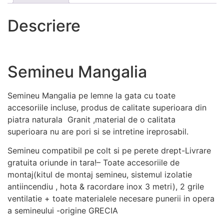
pentru ca
site-ul web
Descriere
să
funcționeze.
Semineu Mangalia
Statistici
Pentru a
îmbunătăți
Semineu Mangalia pe lemne la gata cu toate
funcționalitatea
accesoriile incluse, produs de calitate superioara din
și structura
piatra naturala Granit ,material de o calitata
site-ului web,
superioara nu are pori si se intretine ireprosabil.
în ​​funcție de
modul în care
Semineu compatibil pe colt si pe perete drept-Livrare
este utilizat
gratuita oriunde in tara!– Toate accesoriile de
site-ul.
montaj(kitul de montaj semineu, sistemul izolatie
antiincendiu , hota & racordare inox 3 metri), 2 grile
Experienţă
ventilatie + toate materialele necesare punerii in opera
Pentru ca site-
a semineului -origine GRECIA
ul nostru să