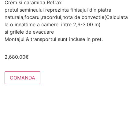
Crem si caramida Refrax
pretul semineului reprezinta finisajul din piatra
naturala,focarul,racordul,hota de convectie(Calculata
la o innaltime a camerei intre 2,6-3.00 m)
si grilele de evacuare
Montajul & transportul sunt incluse in pret.
2,680.00
€
COMANDA
Necesar
Aceste
cookie-uri
nu sunt
opționale.
Sunt
necesare