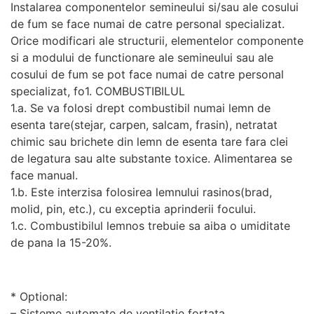
Instalarea componentelor semineului si/sau ale cosului
personalizate.
de fum se face numai de catre personal specializat.
Orice modificari ale structurii, elementelor componente
si a modului de functionare ale semineului sau ale
cosului de fum se pot face numai de catre personal
specializat, fo1. COMBUSTIBILUL
1.a. Se va folosi drept combustibil numai lemn de
esenta tare(stejar, carpen, salcam, frasin), netratat
chimic sau brichete din lemn de esenta tare fara clei
de legatura sau alte substante toxice. Alimentarea se
face manual.
1.b. Este interzisa folosirea lemnului rasinos(brad,
molid, pin, etc.), cu exceptia aprinderii focului.
1.c. Combustibilul lemnos trebuie sa aiba o umiditate
de pana la 15-20%.
* Optional:
– Sisteme automate de ventilatie fortata.