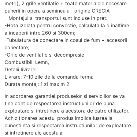
funcționeze cât
metri), 2 grile ventilatie + toate materialele necesare
mai bine posibil
punerii in opera a semineului -origine GRECIA
în timpul vizitei
– Montajul si transportul sunt incluse in pret.
dumneavoastră.
-Hota izolata pentru convectie, calculata la o inaltime
Dacă refuzați
a incaperii intre 260 si 300cm;
aceste cookie-
uri, unele
-Tubulatura de conectare in cosul de fum + accesorii
funcționalități
conectare;
vor dispărea de
-Grile de ventilatie si decompresie
pe site.
Combustibil: Lemn,
Detalii livrare:
Livrare: 7-10 zile de la comanda ferma
Marketing
Durata montaj: 1 zi maxim 2
Împărtășindu-vă
interesele și
In acordarea garantiei produselor si serviciilor se va
comportamentul
tine cont de respectarea instructiunilor de buna
pe măsură ce
vizitați site-ul
exploatare si intretinere a acestora de catre utilizator.
nostru, creșteți
Achizitionarea acestui produs implica luarea la
șansa de a
cunostiinta si respectarea instructiunilor de exploatare
vedea conținut
si intretinere ale acestuia.
și oferte