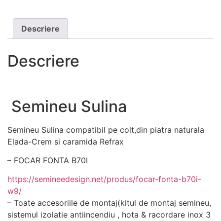
pentru ca
site-ul web
Descriere
să
funcționeze.
Descriere
Statistici
Pentru a
îmbunătăți
Semineu Sulina
funcționalitatea
și structura
site-ului web,
Semineu Sulina compatibil pe colt,din piatra naturala
în ​​funcție de
Elada-Crem si caramida Refrax
modul în care
este utilizat
– FOCAR FONTA B70I
site-ul.
https://semineedesign.net/produs/focar-fonta-b70i-
w9/
Experienţă
– Toate accesoriile de montaj(kitul de montaj semineu,
Pentru ca site-
sistemul izolatie antiincendiu , hota & racordare inox 3
ul nostru să