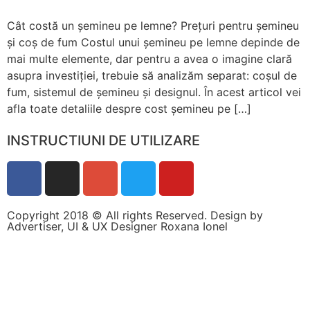
Cât costă un șemineu pe lemne? Prețuri pentru șemineu
și coș de fum Costul unui șemineu pe lemne depinde de
mai multe elemente, dar pentru a avea o imagine clară
asupra investiției, trebuie să analizăm separat: coșul de
fum, sistemul de șemineu și designul. În acest articol vei
afla toate detaliile despre cost șemineu pe […]
INSTRUCTIUNI DE UTILIZARE
Copyright 2018 © All rights Reserved. Design by
Necesar
Advertiser, UI & UX Designer Roxana Ionel
Aceste
cookie-uri
nu sunt
opționale.
Sunt
necesare