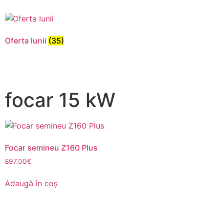
pentru ca
site-ul web
să
funcționeze.
Oferta lunii
(35)
Statistici
Pentru a
focar 15 kW
îmbunătăți
funcționalitatea
și structura
site-ului web,
în ​​funcție de
modul în care
Focar semineu Z160 Plus
este utilizat
site-ul.
897.00
€
Adaugă în coș
Experienţă
Pentru ca site-
ul nostru să