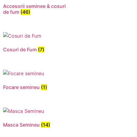
Accesorii seminee & cosuri
de fum
(46)
Cosuri de Fum
(7)
Focare semineu
(1)
Necesar
Aceste
cookie-uri
nu sunt
Masca Semineu
(14)
opționale.
Sunt
necesare