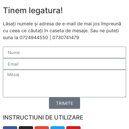
funcționeze cât
Tinem legatura!
mai bine posibil
în timpul vizitei
dumneavoastră.
Lăsați numele și adresa de e-mail de mai jos împreună
Dacă refuzați
cu ceea ce căutați în caseta de mesaje. Sau ne puteți
aceste cookie-
suna la 0724944550 | 0730741479
uri, unele
funcționalități
vor dispărea de
pe site.
Marketing
Împărtășindu-vă
interesele și
comportamentul
pe măsură ce
TRIMITE
vizitați site-ul
nostru, creșteți
șansa de a
INSTRUCTIUNI DE UTILIZARE
vedea conținut
și oferte