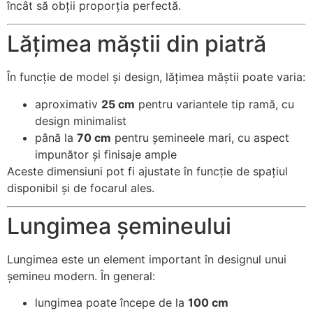
încât să obții proporția perfectă.
pentru ca
site-ul web
Lățimea măștii din piatră
să
funcționeze.
În funcție de model și design, lățimea măștii poate varia:
Statistici
aproximativ
25 cm
pentru variantele tip ramă, cu
Pentru a
design minimalist
îmbunătăți
până la
70 cm
pentru șemineele mari, cu aspect
funcționalitatea
impunător și finisaje ample
și structura
Aceste dimensiuni pot fi ajustate în funcție de spațiul
site-ului web,
disponibil și de focarul ales.
în ​​funcție de
modul în care
este utilizat
Lungimea șemineului
site-ul.
Lungimea este un element important în designul unui
șemineu modern. În general:
Experienţă
Pentru ca site-
lungimea poate începe de la
100 cm
ul nostru să