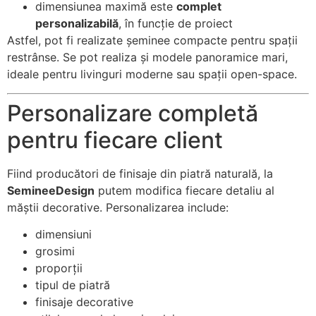
dimensiunea maximă este
complet
funcționeze cât
mai bine posibil
personalizabilă
, în funcție de proiect
în timpul vizitei
Astfel, pot fi realizate șeminee compacte pentru spații
dumneavoastră.
restrânse. Se pot realiza și modele panoramice mari,
Dacă refuzați
ideale pentru livinguri moderne sau spații open-space.
aceste cookie-
uri, unele
Personalizare completă
funcționalități
vor dispărea de
pentru fiecare client
pe site.
Fiind producători de finisaje din piatră naturală, la
Marketing
SemineeDesign
putem modifica fiecare detaliu al
Împărtășindu-vă
măștii decorative. Personalizarea include:
interesele și
comportamentul
dimensiuni
pe măsură ce
grosimi
vizitați site-ul
nostru, creșteți
proporții
șansa de a
tipul de piatră
vedea conținut
finisaje decorative
și oferte