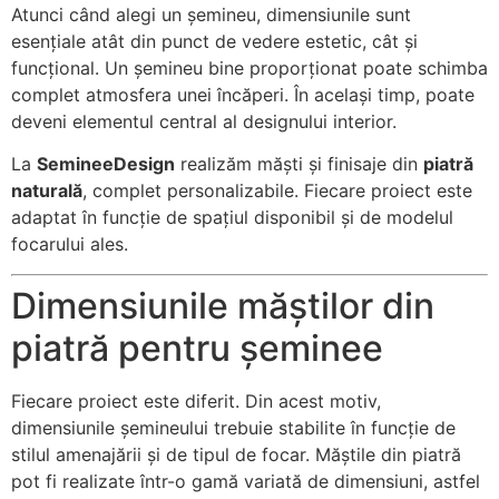
Atunci când alegi un șemineu, dimensiunile sunt
esențiale atât din punct de vedere estetic, cât și
funcțional. Un șemineu bine proporționat poate schimba
complet atmosfera unei încăperi. În același timp, poate
deveni elementul central al designului interior.
La
SemineeDesign
realizăm măști și finisaje din
piatră
naturală
, complet personalizabile. Fiecare proiect este
adaptat în funcție de spațiul disponibil și de modelul
focarului ales.
Dimensiunile măștilor din
piatră pentru șeminee
Necesar
Aceste
Fiecare proiect este diferit. Din acest motiv,
cookie-uri
dimensiunile șemineului trebuie stabilite în funcție de
nu sunt
stilul amenajării și de tipul de focar. Măștile din piatră
opționale.
Sunt
pot fi realizate într-o gamă variată de dimensiuni, astfel
necesare