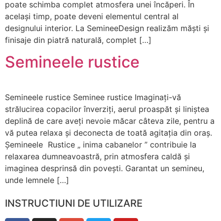
poate schimba complet atmosfera unei încăperi. În
același timp, poate deveni elementul central al
designului interior. La SemineeDesign realizăm măști și
finisaje din piatră naturală, complet […]
Semineele rustice
Semineele rustice Seminee rustice Imaginați-vă
strălucirea copacilor înverziți, aerul proaspăt și liniștea
deplină de care aveți nevoie măcar câteva zile, pentru a
vă putea relaxa și deconecta de toată agitația din oraș.
Șemineele Rustice „ inima cabanelor ” contribuie la
relaxarea dumneavoastră, prin atmosfera caldă și
Necesar
imaginea desprinsă din povești. Garantat un semineu,
Aceste
unde lemnele […]
cookie-uri
nu sunt
opționale.
INSTRUCTIUNI DE UTILIZARE
Sunt
necesare